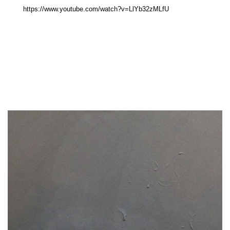
https://www.youtube.com/watch?v=LlYb32zMLfU