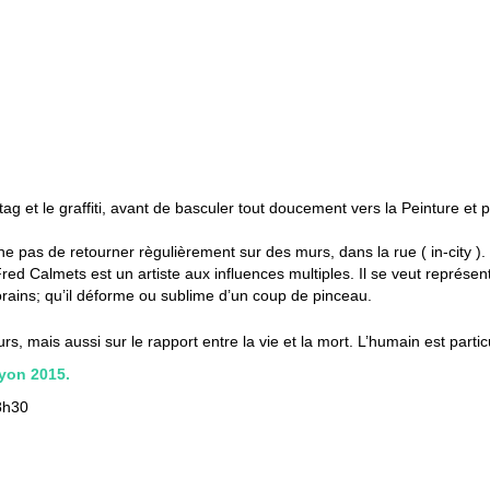
 et le graffiti, avant de basculer tout doucement vers la Peinture et part
e pas de retourner règulièrement
sur des murs, dans la rue ( in-city )
d Calmets est un artiste aux influences multiples. Il se veut représe
orains; qu’il déforme ou sublime d’un coup de pinceau.
rs, mais aussi sur le rapport entre la vie et la mort. L’humain est pa
yon 2015.
8h30