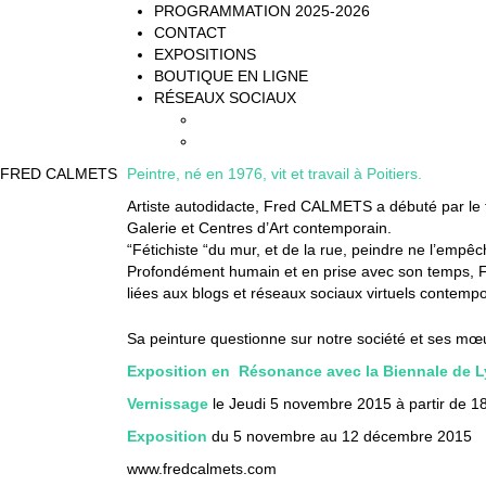
PROGRAMMATION 2025-2026
CONTACT
EXPOSITIONS
BOUTIQUE EN LIGNE
RÉSEAUX SOCIAUX
FACEBOOK
INSTAGRAM
FRED CALMETS
Peintre, né en 1976, vit et travail à Poitiers.
Artiste autodidacte, Fred CALMETS a débuté par le tag
Galerie et Centres d’Art contemporain.
“
Fétichiste “du mur, et de la rue,
peindre
ne l’empêch
Profondément humain et en prise avec son temps, Fre
liées aux blogs et réseaux sociaux virtuels contemp
Sa peinture questionne sur notre société et ses mœu
Exposition en Résonance avec la Biennale de L
Vernissage
le Jeudi 5 novembre 2015 à partir de 1
Exposition
du 5 novembre au 12 décembre 2015
www.fredcalmets.com