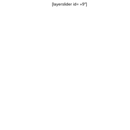
[layerslider id= »9″]