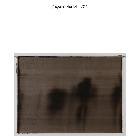
[layerslider id= »7″]